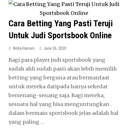
Cara Betting Yang Pasti Teruji
Untuk Judi Sportsbook Online
Anita Hansen
June 26, 2020
Bagi para player judi sportsbook yang
sudah ahli sudah pasti akan lebih memilih
betting yang berguna atau bermanfaat
untuk mereka daripada hanya sekedar
bersenang-senang saja. Bagi mereka,
sesuatu hal yang bisa menguntungkan
dalam bermain sportsbook jelas adalah hal
yang paling …