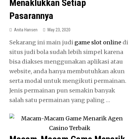
Menaklukkan Setiap
Pasarannya
Anita Hansen
May 23, 2020
Sekarang ini main judi
game slot online
di
situs judi bola sudah lebih simpel karena
bisa diakses menggunakan aplikasi atau
website, anda hanya membutuhkan akun
serta modal untuk mengikuti permainan.
Jenis permainan pun semakin banyak
salah satu permainan yang paling …