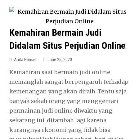
Kemahiran Bermain Judi
Didalam Situs Perjudian Online
Anita Hansen
June 25, 2020
Kemahiran saat bermain judi online
memanglah sangat berpengaruh terhadap
kemenangan yang akan diraih. Tentu saja
banyak sekali orang yang menggemari
permainan judi online diwaktu yang
sekarang ini, ditambah lagi karena
kurangnya ekonomi yang tidak bisa