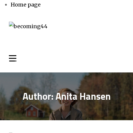
Home page
Skip
to
content
Author:
Anita Hansen